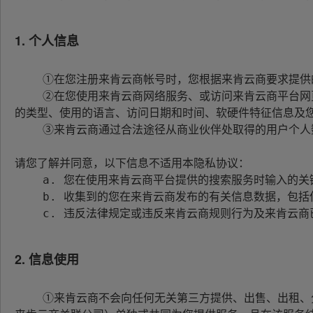
1. 个人信息
    ①在您注册来肯云商帐号时，您根据来肯云商要求提供的个人注册信息； 

    ②在您使用来肯云商网络服务、或访问来肯云商平台网页时，来肯云商将自动接收并记录的您的浏览器和计算机上的信息，包括但不限于您的IP地址、浏览器
的类型、使用的语言、访问日期和时间、软硬件特征信息及您
    ③来肯云商通过合法途径从商业伙伴处取得的用户个人数据。 

请您了解并同意，以下信息不适用本隐私协议： 

    a. 您在使用来肯云商平台提供的搜索服务时输入的关键字信息； 

    b. 收集到的您在来肯云商发布的有关信息数据，包括但不限于参与活动、成交信息及评价详情； 

    c. 违反法律规定或违反来肯云商规则行为及来肯云商已对您采取的措施。

2. 信息使用
    ①来肯云商不会向任何无关第三方提供、出售、出租、分享或交易您的个人信息，除非事先得到您的许可（许可方式同上约定），或该第三方和来肯云商（含