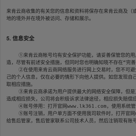
来肯云商收集的有关您的信息和资料将保存在来肯云商及（
地的境外并在境外被访问、存储和展示。

5. 信息安全
    ①来肯云商帐号均有安全保护功能，请妥善保管您的用户名及密码信息。来肯云商将通过对用户密码进行加密等安全措施确保您的信息不丢失，不被滥用和变
造，尽管有前述安全措施，但同时您也明确知晓不存在“完善
    ②在使用来肯云商网络服务进行网上交易时，您不可避免的要向交易对方或潜在的交易对方披露自己的个人信息，如联络方式或者邮政地址，请您妥善保护自
己的个人信息，仅在必要的情形下向他人提供。如您发现自
取相应措施。

    ③来肯云商承诺为用户提供最大的网络安全保障，但是正如上述①条款内容，网络安全是有风险的，平台相关信息被竞争对手或者其他第三方恶意窃取泄露并
造成相应损失，公司将会积极诉求法律途径，相应损失赔偿应
    ④账号停用：打开官网www.lk361.com，使用系统管理员登陆，用管理员账号对子账号停用，停用后的子账号后登陆来肯会提示账号停用；

    ⑤账号注销，用户单方面不使用我司软件时，打开官网www.lk361.com，使用系统管理员登陆，在工作台首页联系售后管家，需用户提供公司证明，然后发
给售后管家，售后管家联系公司技术人员，然后注销现有账号