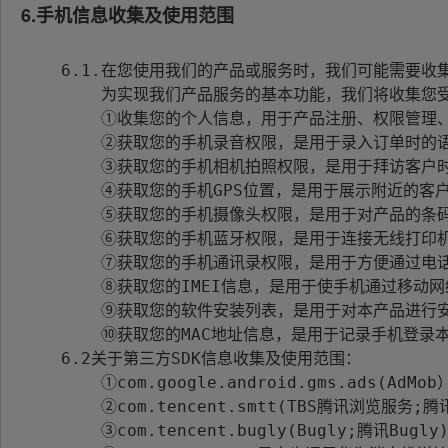
6.手机信息收集及使用范围
    6.1.在您使用我们的产品或服务时，我们可能需要收集的信息包括如下两种：

        为实现我们产品服务的基本功能，我们将收集您受权我们使用的相关信息，并使用于产品正常运行的功能流程中，包括：

        ①收集您的个人信息，用于产品注册、权限管理、消息通知等；

        ②获取您的手机录音权限，是用于录入订单时的语音输入功能；

        ③获取您的手机相机拍照权限，是用于拜访客户时进行拍照确认签到；

        ④获取您的手机GPS位置，是用于展示附近的客户信息和司机配送时进行导航；

        ⑤获取您的手机摄像头权限，是用于对产品的条码进行扫码操作；

        ⑥获取您的手机蓝牙权限，是用于连接无线打印机进行单据的打印；

        ⑦获取您的手机通讯录权限，是用于方便通过电话联系客户；

        ⑧获取您的IMEI信息，是用于使手机通过移动网络与后台进行数据交换；

        ⑨获取您的软件安装列表，是用于对本产品进行安装与更新；

        ⑩获取您的MAC地址信息，是用于记录手机登录本产品的日志情况；

    6.2关于第三方SDK信息收集及使用范围：

        ①com.google.android.gms.ads(AdMob）是应用于在本产品内通过广告的形式向用户推荐新产品新服务等；

        ②com.tencent.smtt(TBS腾讯浏览服务;腾讯浏览服务;腾讯X5浏览器;腾讯浏览器)是本产品内部调用了浏览器服务为用户提供网页浏览功能；

        ③com.tencent.bugly(Bugly;腾讯Bugly)是用于记录本产品功能在使用过程中出现严重错误时的日志记录功能；
