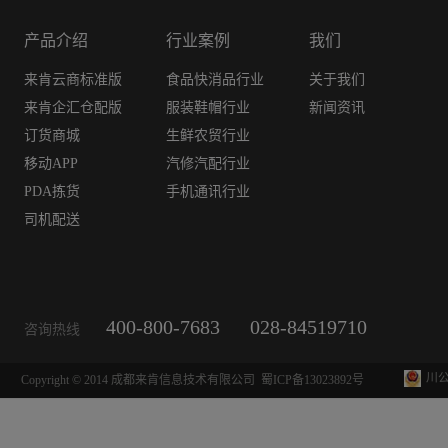
产品介绍
行业案例
我们
来肯云商标准版
食品快消品行业
关于我们
来肯企汇仓配版
服装鞋帽行业
新闻资讯
订货商城
生鲜农贸行业
移动APP
汽修汽配行业
PDA拣货
手机通讯行业
司机配送
400-800-7683
028-84519710
咨询热线
川公
Copyright © 2014 成都来肯信息技术有限公司
蜀ICP备13023892号