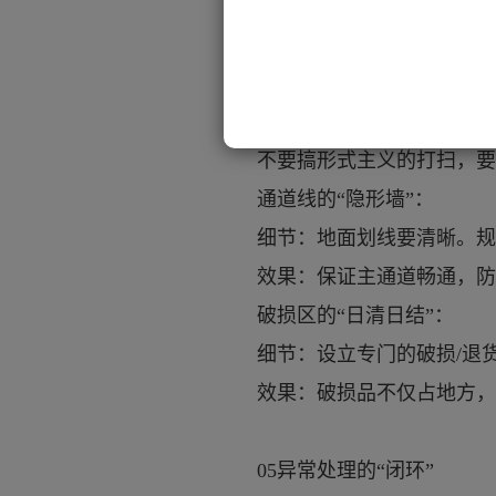
细节：一旦商品进入“临期预
效果：物理上隔离好货和临
04现场环境的“5S实战”
不要搞形式主义的打扫，要
通道线的“隐形墙”：
细节：地面划线要清晰。规
效果：保证主通道畅通，防
破损区的“日清日结”：
细节：设立专门的破损/退
效果：破损品不仅占地方，
05异常处理的“闭环”