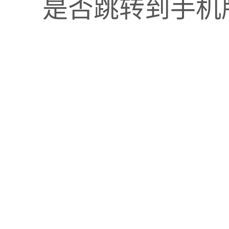
是否跳转到手机
盘，严禁随手扔在通道边。必须规定专门的“空托盘堆放
叉车碰撞，提升仓库美观度。