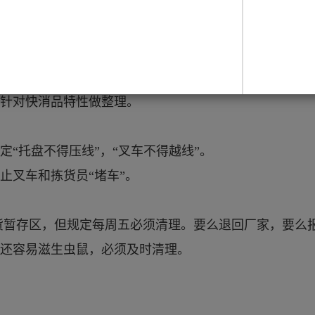
警期”（如保质期剩1/3），必须强制移库到专门的“促销/
期货，同时方便销售部门集中处理，避免在正常库位里
针对快消品特性做整理。
定“托盘不得压线”，“叉车不得越线”。
止叉车和拣货员“堵车”。
货暂存区，但规定每周五必须清理。要么退回厂家，要么
还容易滋生虫鼠，必须及时清理。