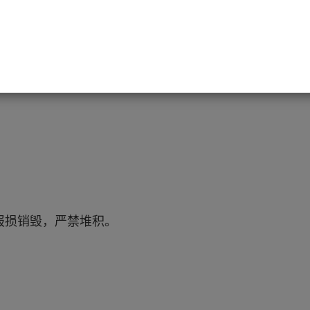
临期区”。
被遗忘直到过期。
报损销毁，严禁堆积。