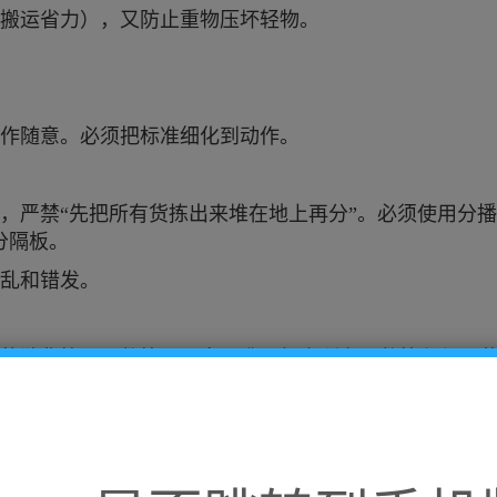
搬运省力），又防止重物压坏轻物。
作随意。必须把标准细化到动作。
，严禁“先把所有货拣出来堆在地上再分”。必须使用分播
分隔板。
乱和错发。
的散货箱（尾数箱）最容易乱。规定所有尾数箱必须用
散货，防止当成整箱发走，也方便补货。