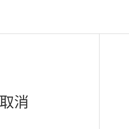
过期上。
在货架横梁上挂一个“效期看板”或使用不同颜色的标签
，不用每次都拿PDA扫，直观防止发临期品给对效期要