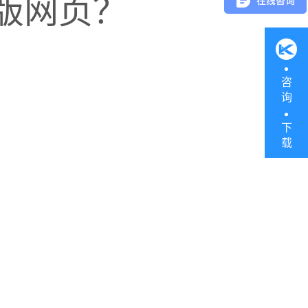
版网页？
区”，并码放整齐。
咨
询
下
载