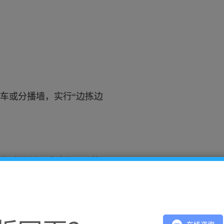
车或分播墙，实行“边拣边
黄色胶带封口或贴上醒目的