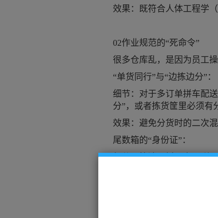
效果：既符合人体工程学（
02作业规范的“死命令”
很多仓库乱，是因为员工操
“单货同行”与“边拣边分”：
细节：对于多订单拼车配送
分”，或者拣货筐里必须有
效果：避免分货时的二次混
尾数箱的“身份证”：
细节：快消品拆零多，剩下
“散货标签”，并注明数量。
效果：一眼就能识别出这是
空托盘的“归位”：