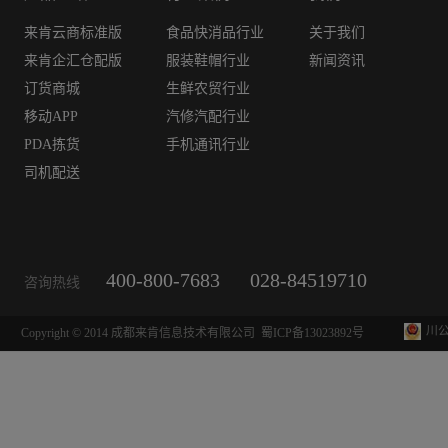
来肯云商标准版
食品快消品行业
关于我们
来肯企汇仓配版
服装鞋帽行业
新闻资讯
订货商城
生鲜农贸行业
移动APP
汽修汽配行业
PDA拣货
手机通讯行业
司机配送
400-800-7683
028-84519710
咨询热线
川公
Copyright © 2014 成都来肯信息技术有限公司
蜀ICP备13023892号