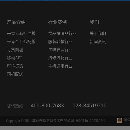
产品介绍
行业案例
我们
来肯云商标准版
食品快消品行业
关于我们
来肯企汇仓配版
服装鞋帽行业
新闻资讯
订货商城
生鲜农贸行业
移动APP
汽修汽配行业
PDA拣货
手机通讯行业
司机配送
400-800-7683
028-84519710
咨询热线
川公
Copyright © 2014 成都来肯信息技术有限公司
蜀ICP备13023892号